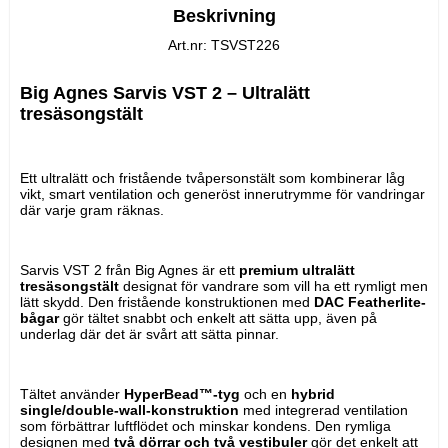
Beskrivning
Art.nr: TSVST226
Big Agnes Sarvis VST 2 – Ultralätt 
tresäsongstält
Ett ultralätt och fristående tvåpersonstält som kombinerar låg 
vikt, smart ventilation och generöst innerutrymme för vandringar 
där varje gram räknas.
Sarvis VST 2 från Big Agnes är ett 
premium ultralätt 
tresäsongstält
 designat för vandrare som vill ha ett rymligt men 
lätt skydd. Den fristående konstruktionen med 
DAC Featherlite-
bågar
 gör tältet snabbt och enkelt att sätta upp, även på 
underlag där det är svårt att sätta pinnar.
Tältet använder 
HyperBead™-tyg
 och en 
hybrid 
single/double-wall-konstruktion
 med integrerad ventilation 
som förbättrar luftflödet och minskar kondens. Den rymliga 
designen med 
två dörrar och två vestibuler
 gör det enkelt att 