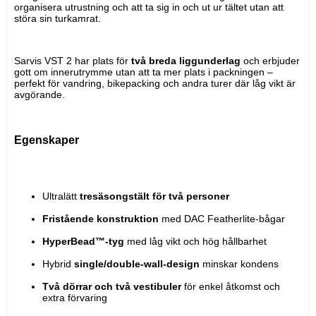
organisera utrustning och att ta sig in och ut ur tältet utan att 
störa sin turkamrat.
Sarvis VST 2 har plats för 
två breda liggunderlag
 och erbjuder 
gott om innerutrymme utan att ta mer plats i packningen – 
perfekt för vandring, bikepacking och andra turer där låg vikt är 
avgörande.
Egenskaper
Ultralätt 
tresäsongstält för två personer
Fristående konstruktion
 med DAC Featherlite-bågar
HyperBead™-tyg
 med låg vikt och hög hållbarhet
Hybrid 
single/double-wall-design
 minskar kondens
Två dörrar och två vestibuler
 för enkel åtkomst och 
extra förvaring