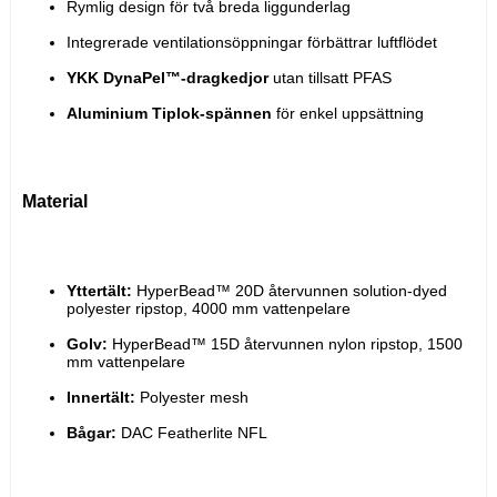
Rymlig design för två breda liggunderlag
Integrerade ventilationsöppningar förbättrar luftflödet
YKK DynaPel™-dragkedjor
 utan tillsatt PFAS
Aluminium Tiplok-spännen
 för enkel uppsättning
Material
Yttertält:
 HyperBead™ 20D återvunnen solution-dyed 
polyester ripstop, 4000 mm vattenpelare
Golv:
 HyperBead™ 15D återvunnen nylon ripstop, 1500 
mm vattenpelare
Innertält:
 Polyester mesh
Bågar:
 DAC Featherlite NFL