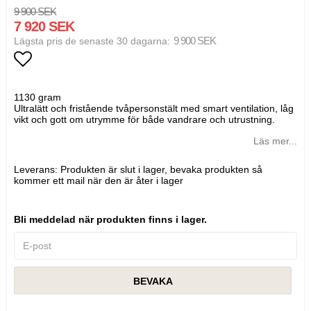
9 900 SEK
7 920 SEK
9 900 SEK
Lägsta pris de senaste 30 dagarna
Lägg till i favoritlistan
1130 gram
Ultralätt och fristående tvåpersonstält med smart ventilation, låg
vikt och gott om utrymme för både vandrare och utrustning.
Läs mer...
Leverans:
Produkten är slut i lager, bevaka produkten så
kommer ett mail när den är åter i lager
Bli meddelad när produkten finns i lager.
BEVAKA