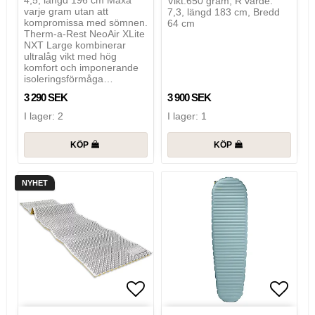
4,5, längd 196 cm Maxa
Vikt:650 gram, R värde:
varje gram utan att
7,3, längd 183 cm, Bredd
kompromissa med sömnen.
64 cm
Therm-a-Rest NeoAir XLite
NXT Large kombinerar
ultralåg vikt med hög
komfort och imponerande
isoleringsförmåga…
3 290 SEK
3 900 SEK
I lager: 2
I lager: 1
KÖP
KÖP
NYHET
Lägg till i favoritlistan
Lägg t