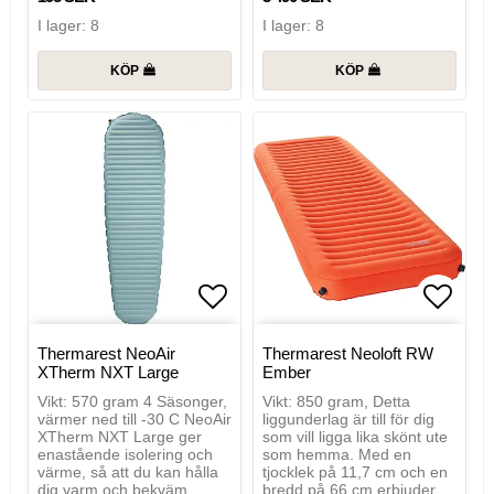
I lager: 8
I lager: 8
KÖP
KÖP
Lägg till i favoritlistan
Lägg t
Thermarest NeoAir
Thermarest Neoloft RW
XTherm NXT Large
Ember
Vikt: 570 gram 4 Säsonger,
Vikt: 850 gram, Detta
värmer ned till -30 C NeoAir
liggunderlag är till för dig
XTherm NXT Large ger
som vill ligga lika skönt ute
enastående isolering och
som hemma. Med en
värme, så att du kan hålla
tjocklek på 11,7 cm och en
dig varm och bekväm
bredd på 66 cm erbjuder…