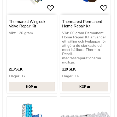
Lägg till i favoritlistan
Lägg t
Thermarest Winglock
Thermarest Permanent
Valve Repair Kit
Home Repair Kit
Vikt: 120 gram
Vikt: 60 gram Permanent
Home Repair Kit använder
ett våtlim och tyglappar för
att göra de starkaste och
mest hållbara Therm-a-
Rest®-
madrassreparationerna
möjliga.
213 SEK
219 SEK
I lager: 17
I lager: 14
KÖP
KÖP