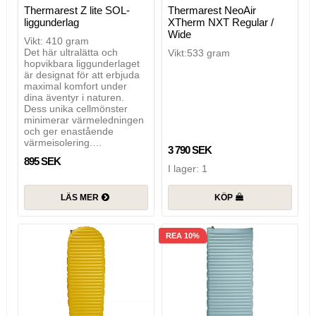
Thermarest Z lite SOL-
Thermarest NeoAir
liggunderlag
XTherm NXT Regular /
Wide
Vikt: 410 gram
Det här ultralätta och
Vikt:533 gram
hopvikbara liggunderlaget
är designat för att erbjuda
maximal komfort under
dina äventyr i naturen.
Dess unika cellmönster
minimerar värmeledningen
och ger enastående
värmeisolering.…
3 790 SEK
895 SEK
I lager: 1
LÄS MER
KÖP
REA 10%