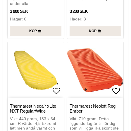
under alla…
3 900 SEK
3 200 SEK
I lager: 6
I lager: 3
KÖP
KÖP
Lägg till i favoritlistan
Lägg t
Thermarest Neoair xLite
Thermarest Neoloft Reg
NXT Regular/Wide
Ember
Vikt: 440 gram, 183 x 64
Vikt: 710 gram, Detta
cm, R värde: 4,5 Extremt
liggunderlag är till för dig
lätt men ändå varmt och
som vill ligga lika skönt ute