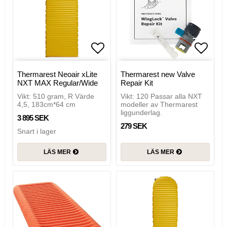
Lägg till i favoritlistan
Lägg t
Thermarest Neoair xLite
Thermarest new Valve
NXT MAX Regular/Wide
Repair Kit
Vikt: 510 gram, R Värde
Vikt: 120 Passar alla NXT
4,5, 183cm*64 cm
modeller av Thermarest
liggunderlag.
3 895 SEK
279 SEK
Snart i lager
LÄS MER
LÄS MER