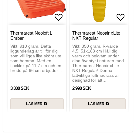
Lägg till i favoritlistan
Lägg t
Thermarest Neoloft L
Thermarest Neoair xLite
Ember
NXT Regular
Vikt: 910 gram, Detta
Vikt: 350 gram, R-värde
liggunderlag är till för dig
4,5, 51x183 cm Håll dig
som vill ligga lika skönt ute
varm och bekväm under
som hemma. Med en
dina äventyr i naturen med
tjocklek på 11,7 cm och en
Thermarest Neoair xLite
bredd på 66 cm erbjuder…
NXT Regular! Denna
lättviktiga luftmadrass är
designad för att…
3 300 SEK
2 990 SEK
LÄS MER
LÄS MER