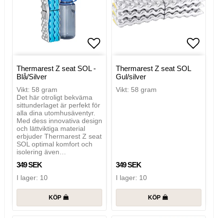
Lägg till i favoritlistan
Lägg t
Thermarest Z seat SOL -
Thermarest Z seat SOL
Blå/Silver
Gul/silver
Vikt: 58 gram
Vikt: 58 gram
Det här otroligt bekväma
sittunderlaget är perfekt för
alla dina utomhusäventyr.
Med dess innovativa design
och lättviktiga material
erbjuder Thermarest Z seat
SOL optimal komfort och
isolering även…
349 SEK
349 SEK
I lager: 10
I lager: 10
KÖP
KÖP