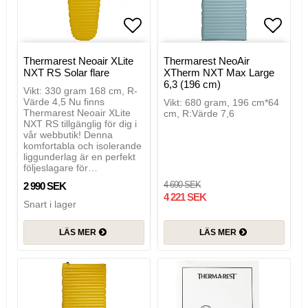
Lägg till i favoritlistan
Lägg t
Thermarest Neoair XLite
Thermarest NeoAir
NXT RS Solar flare
XTherm NXT Max Large
6,3 (196 cm)
Vikt: 330 gram 168 cm, R-
Värde 4,5 Nu finns
Vikt: 680 gram, 196 cm*64
Thermarest Neoair XLite
cm, R:Värde 7,6
NXT RS tillgänglig för dig i
vår webbutik! Denna
komfortabla och isolerande
liggunderlag är en perfekt
följeslagare för…
4 690 SEK
2 990 SEK
4 221 SEK
Snart i lager
LÄS MER
LÄS MER