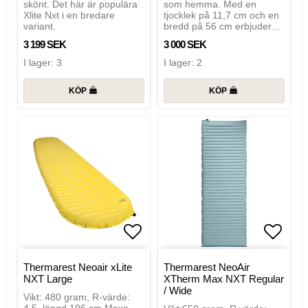
skönt. Det här är populära
som hemma. Med en
Xlite Nxt i en bredare
tjocklek på 11,7 cm och en
variant.
bredd på 56 cm erbjuder…
3 199 SEK
3 000 SEK
I lager: 3
I lager: 2
KÖP
KÖP
Lägg till i favoritlistan
Lägg t
Thermarest Neoair xLite
Thermarest NeoAir
NXT Large
XTherm Max NXT Regular
/ Wide
Vikt: 480 gram, R-värde: