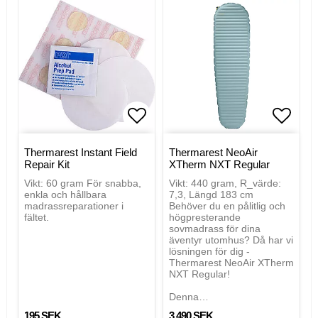
Lägg till i favoritlistan
Lägg t
Thermarest Instant Field
Thermarest NeoAir
Repair Kit
XTherm NXT Regular
Vikt: 60 gram För snabba,
Vikt: 440 gram, R_värde:
enkla och hållbara
7,3, Längd 183 cm
madrassreparationer i
Behöver du en pålitlig och
fältet.
högpresterande
sovmadrass för dina
äventyr utomhus? Då har vi
lösningen för dig -
Thermarest NeoAir XTherm
NXT Regular!
Denna…
195 SEK
3 490 SEK