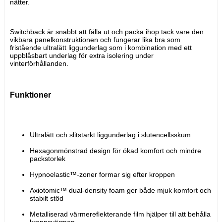
nätter.
Switchback är snabbt att fälla ut och packa ihop tack vare den 
vikbara panelkonstruktionen och fungerar lika bra som 
fristående ultralätt liggunderlag som i kombination med ett 
uppblåsbart underlag för extra isolering under 
vinterförhållanden.
Funktioner
Ultralätt och slitstarkt liggunderlag i slutencellsskum
Hexagonmönstrad design för ökad komfort och mindre 
packstorlek
Hypnoelastic™-zoner formar sig efter kroppen
Axiotomic™ dual-density foam ger både mjuk komfort och 
stabilt stöd
Metalliserad värmereflekterande film hjälper till att behålla 
kroppsvärmen