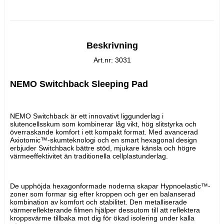
Beskrivning
Art.nr: 3031
NEMO Switchback Sleeping Pad
NEMO Switchback är ett innovativt liggunderlag i 
slutencellsskum som kombinerar låg vikt, hög slitstyrka och 
överraskande komfort i ett kompakt format. Med avancerad 
Axiotomic™-skumteknologi och en smart hexagonal design 
erbjuder Switchback bättre stöd, mjukare känsla och högre 
värmeeffektivitet än traditionella cellplastunderlag.
De upphöjda hexagonformade noderna skapar Hypnoelastic™-
zoner som formar sig efter kroppen och ger en balanserad 
kombination av komfort och stabilitet. Den metalliserade 
värmereflekterande filmen hjälper dessutom till att reflektera 
kroppsvärme tillbaka mot dig för ökad isolering under kalla 