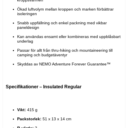
Ökad luftvolym mellan kroppen och marken förbättrar 
isoleringen
Snabb uppfällning och enkel packning med vikbar 
paneldesign
Kan användas ensamt eller kombineras med uppblåsbart 
underlag
Passar för allt från thru-hiking och mountaineering till 
camping och budgetäventyr
Skyddas av NEMO Adventure Forever Guarantee™
Specifikationer – Insulated Regular
Vikt:
 415 g
Packstorlek:
 51 x 13 x 14 cm
R-värde:
 2